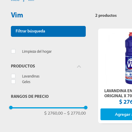
10
.
mopa
Vim
2
productos
Filtrar búsqueda
Limpieza del hogar
Lavandinas
Geles
LAVANDINA EN
ORIGINAL X 7
RANGOS DE PRECIO
$
27
$ 2760,00
–
$ 2770,00
Agregar a