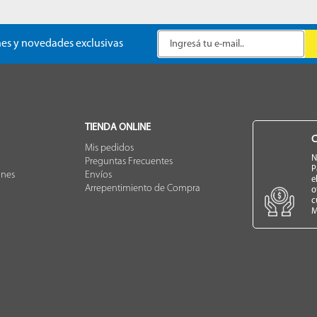
es y novedades exclusivas
TIENDA ONLINE
C
Mis pedidos
N
Preguntas Frecuentes
P
ones
Envíos
e
Arrepentimiento de Compra
o
c
M