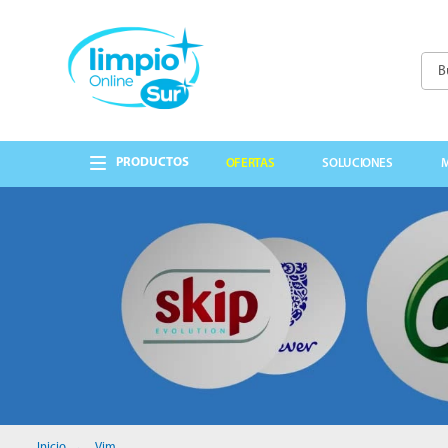
Busc
TÉRMINOS MÁS 
1
.
papel higienico
OFERTAS
SOLUCIONES
2
.
lavandina
3
.
detergente
4
.
cepillo
5
.
guantes
6
.
cabo
7
.
bolsas
8
.
elite
9
.
jabon liquido
Vim