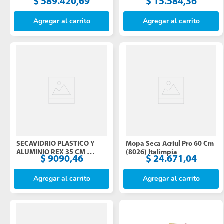
$
15
.
584
,
36
$
589
.
420
,
69
ITALIMPIA (4005)
Agregar al carrito
Agregar al carrito
SECAVIDRIO PLASTICO Y 
Mopa Seca Acriul Pro 60 Cm 
ALUMINIO REX 35 CM 
(8026) Italimpia
$
9090
,
46
$
24
.
671
,
04
ITALIMPIA (9059)
Agregar al carrito
Agregar al carrito