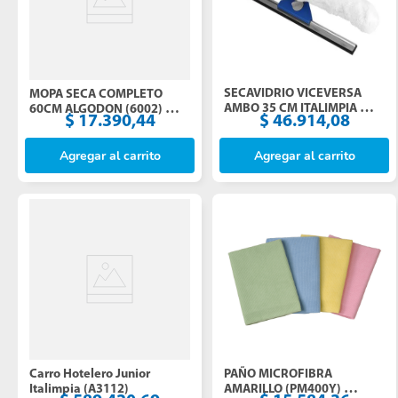
SECAVIDRIO VICEVERSA 
MOPA SECA COMPLETO 
AMBO 35 CM ITALIMPIA 
60CM ALGODON (6002) 
$
46
.
914
,
08
$
17
.
390
,
44
(9055)
(2002)
Agregar al carrito
Agregar al carrito
PAÑO MICROFIBRA 
Carro Hotelero Junior 
AMARILLO (PM400Y) 
Italimpia (A3112)