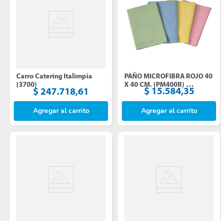
PAÑO MICROFIBRA ROJO 40 
Carro Catering Italimpia 
X 40 CM. (PM400R) 
(3700)
$
15
.
584
,
35
$
247
.
718
,
61
ITALIMPIA (3003)
Agregar al carrito
Agregar al carrito