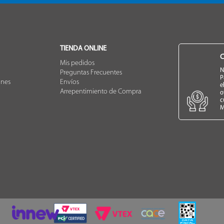
TIENDA ONLINE
C
Mis pedidos
N
Preguntas Frecuentes
P
ones
Envíos
e
Arrepentimiento de Compra
o
c
M