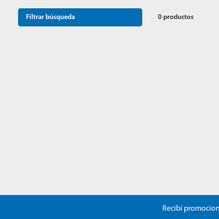
10
.
mopa
Filtrar búsqueda
0
productos
Recibí promocion