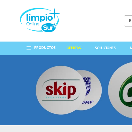
Busc
TÉRMINOS MÁS 
1
.
cepillo
OFERTAS
SOLUCIONES
2
.
lavandina
3
.
papel higienico
4
.
detergente
5
.
guantes
6
.
cabo
7
.
bolsas
8
.
escobillon
9
.
jabon liquido