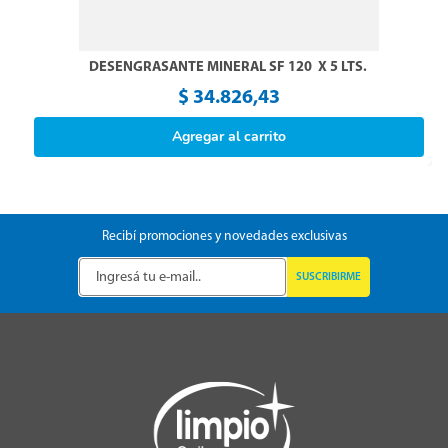
DESENGRASANTE MINERAL SF 120  X 5 LTS.
$
34
.
826
,
43
Agregar al carrito
Recibí promociones y novedades exclusivas
SUSCRIBIRME