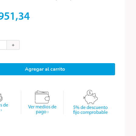
951
,
34
＋
Agregar al carrito
os de
Ver medios de
5% de descuento
›
pago ›
fijo comprobable