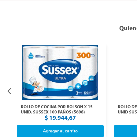
Quien
0
ROLLO DE COCINA POR BOLSON X 15
ROLLO DE
UNID. SUSSEX 100 PAÑOS (5698)
UNID SUS
200 PAÑO
$
19
.
944
,
67
Agregar al carrito