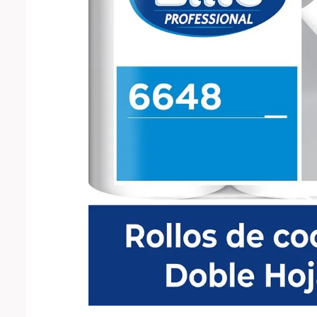
10
.
mopa