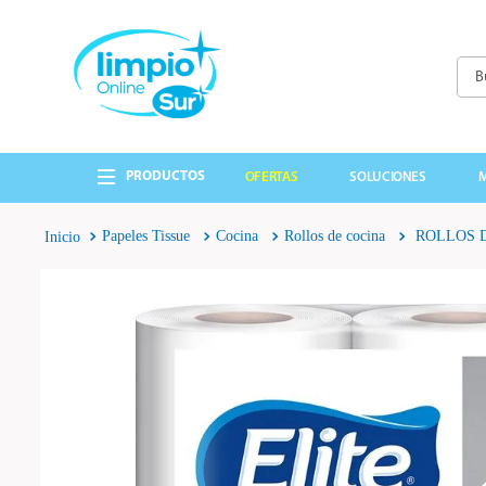
Busc
TÉRMINOS MÁS 
1
.
cepillo
OFERTAS
SOLUCIONES
2
.
lavandina
3
.
papel higienico
Papeles Tissue
Cocina
Rollos de cocina
ROLLOS D
4
.
detergente
5
.
guantes
6
.
cabo
7
.
bolsas
8
.
escobillon
9
.
jabon liquido