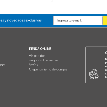
es y novedades exclusivas
TIENDA ONLINE
C
Mis pedidos
N
Preguntas Frecuentes
P
ones
Envíos
e
Arrepentimiento de Compra
o
c
M