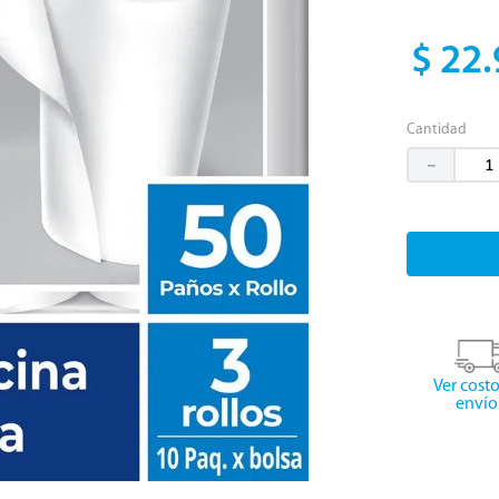
$
22
.
Cantidad
－
Ver cost
envío 