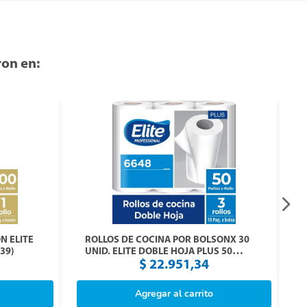
on en:
N ELITE
ROLLOS DE COCINA POR BOLSONX 30
39)
UNID. ELITE DOBLE HOJA PLUS 50
PAÑOS (6648)
$
22
.
951
,
34
Agregar al carrito