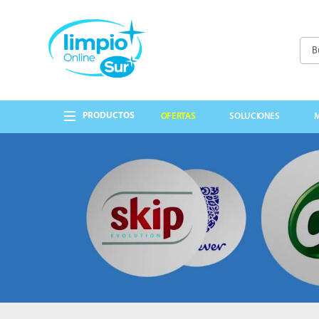
Busc
TÉRMINOS MÁS 
1
.
papel higienico
OFERTAS
SOLUCIONES
2
.
lavandina
3
.
detergente
4
.
cepillo
5
.
guantes
6
.
cabo
7
.
bolsas
8
.
elite
9
.
jabon liquido