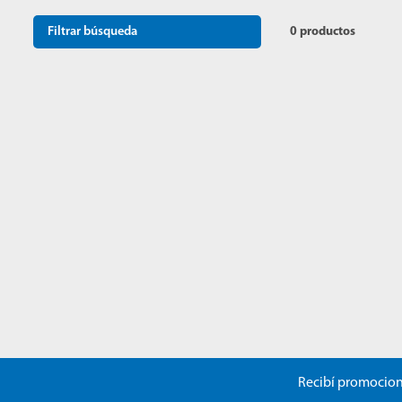
10
.
mopa
Filtrar búsqueda
0
productos
Recibí promocion