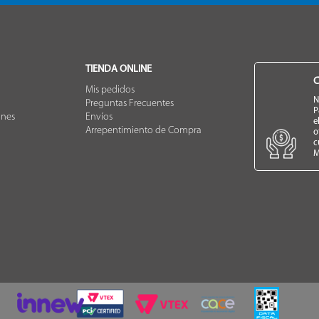
TIENDA ONLINE
C
Mis pedidos
N
Preguntas Frecuentes
P
ones
Envíos
e
Arrepentimiento de Compra
o
c
M