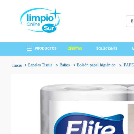
Busc
TÉRMINOS MÁS 
1
.
cepillo
OFERTAS
SOLUCIONES
2
.
lavandina
3
.
papel higienico
Papeles Tissue
Baños
Bolsón papel higiénico
PAPE
4
.
detergente
5
.
guantes
6
.
cabo
7
.
bolsas
8
.
escobillon
9
.
jabon liquido