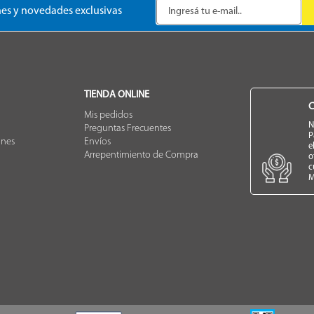
es y novedades exclusivas
TIENDA ONLINE
C
Mis pedidos
N
Preguntas Frecuentes
P
ones
Envíos
e
Arrepentimiento de Compra
o
c
M