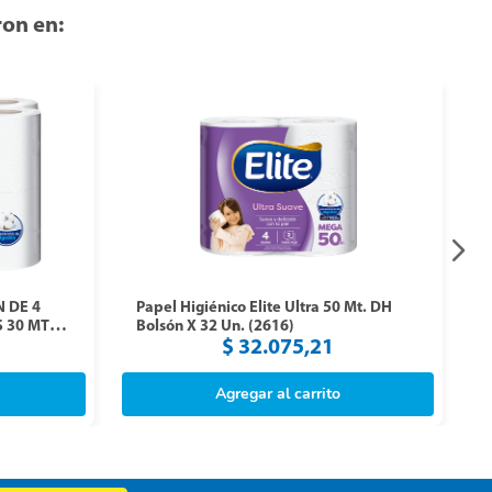
on en:
 DE 4
Papel Higiénico Elite Ultra 50 Mt. DH
TS
Bolsón X 32 Un. (2616)
$
32
.
075
,
21
Agregar al carrito