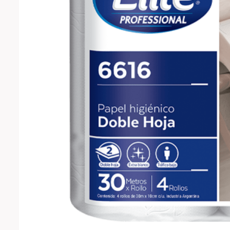
10
.
mopa