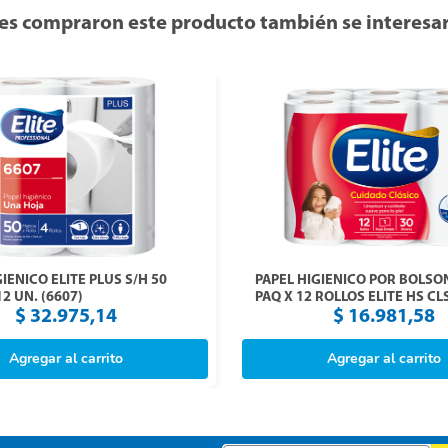
es compraron este producto también se interesar
IENICO ELITE PLUS S/H 50
PAPEL HIGIENICO POR BOLSON
12 UN. (6607)
PAQ X 12 ROLLOS ELITE HS CLS 30 M
(2419)
$
32
.
975
,
14
$
16
.
981
,
58
Agregar al carrito
Agregar al carrito