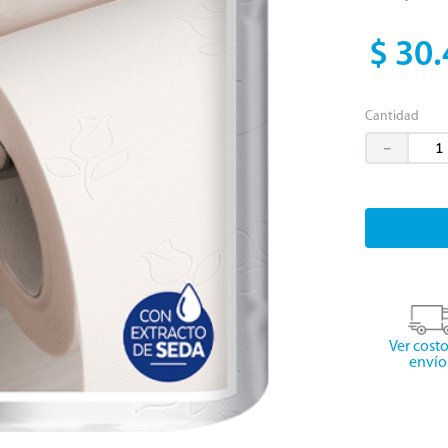
$
30
.
Cantidad
－
Ver cost
envío 