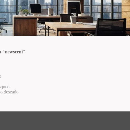
a "
newscent
"
s
úsqueda
no deseado