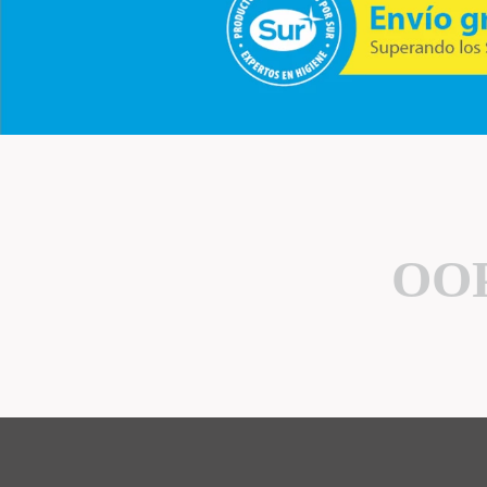
10
.
mopa
OOP