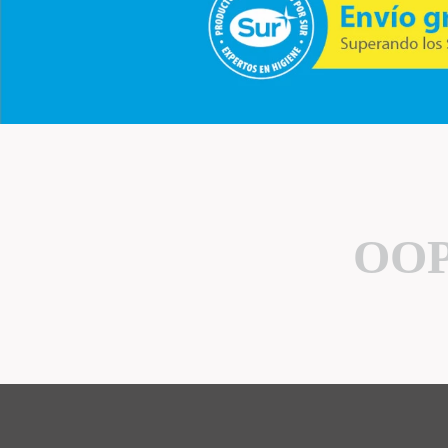
10
.
mopa
OOP