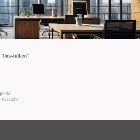
 "
llms-full.txt
"
squeda
o deseado