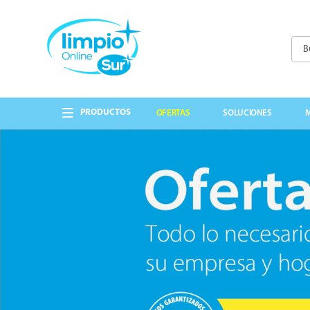
Busc
TÉRMINOS MÁS 
1
.
papel higienico
OFERTAS
SOLUCIONES
2
.
lavandina
3
.
detergente
4
.
cepillo
5
.
guantes
6
.
cabo
7
.
bolsas
8
.
elite
9
.
jabon liquido