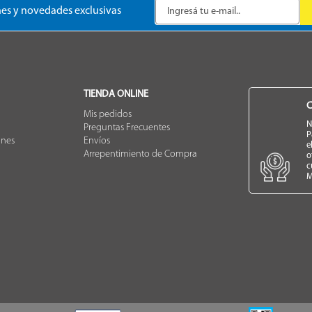
es y novedades exclusivas
TIENDA ONLINE
C
Mis pedidos
N
Preguntas Frecuentes
P
ones
Envíos
e
Arrepentimiento de Compra
o
c
M