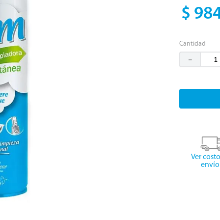
$
98
Cantidad
－
Ver cost
envío 