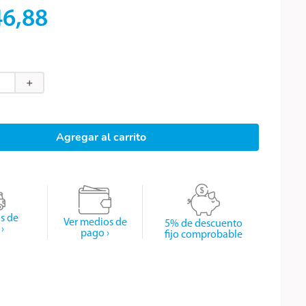
46
,
88
＋
Agregar al carrito
os de
Ver medios de
5% de descuento
›
pago ›
fijo comprobable