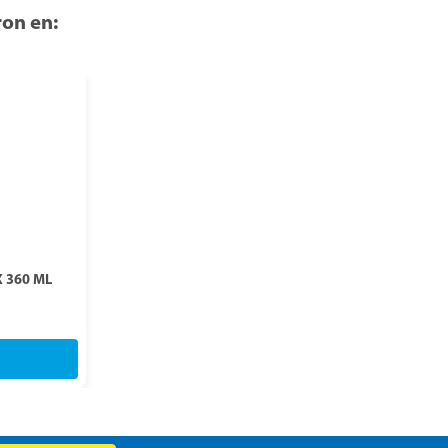
on en:
 360 ML