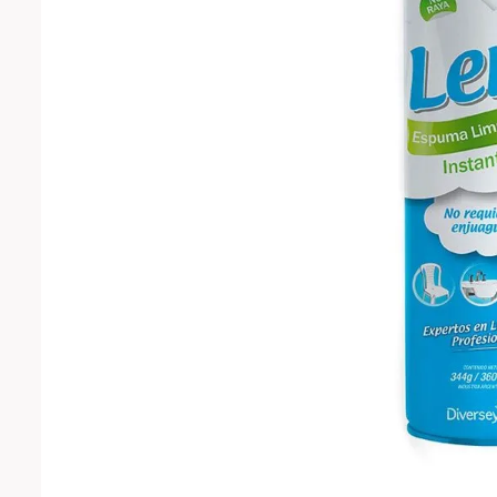
10
.
pala