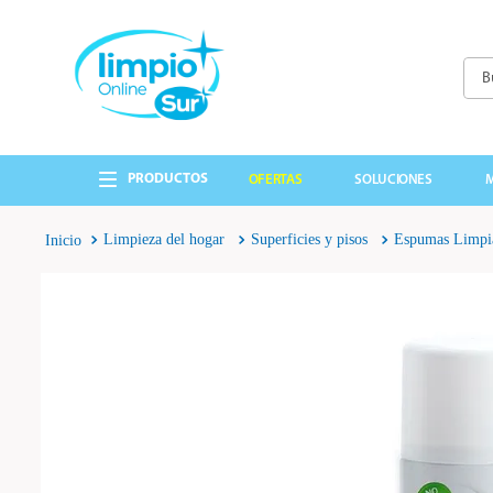
Busc
TÉRMINOS MÁS 
1
.
cepillo
OFERTAS
SOLUCIONES
2
.
lavandina
3
.
papel higienico
Limpieza del hogar
Superficies y pisos
Espumas Limpi
4
.
detergente
5
.
guantes
6
.
cabo
7
.
escobillon
8
.
bolsas
9
.
jabon liquido