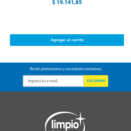
$
19
.
141
,
85
Agregar al carrito
Recibí promociones y novedades exclusivas
SUSCRIBIRME