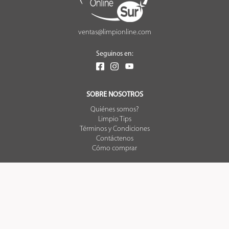
ventas@limpionline.com
Seguinos en:
SOBRE NOSOTROS
Quiénes somos?
Limpio Tips
Términos y Condiciones
Contáctenos
Cómo comprar
TIENDA ONLINE
Mis pedidos
Preguntas Frecuentes
Envíos - Retiros
Arrepentimiento de Compra
Lista de precios