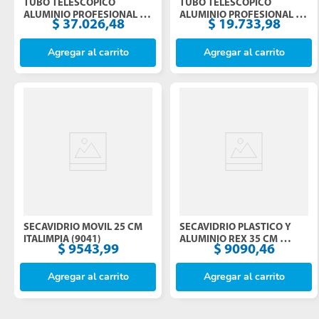
TUBO TELESCOPICO 
TUBO TELESCOPICO 
ALUMINIO PROFESIONAL 3 
ALUMINIO PROFESIONAL 2 
$
37
.
026
,
48
$
19
.
733
,
98
MTS ROYCO (P03300)
MTS ROYCO (P02200)
Agregar al carrito
Agregar al carrito
SECAVIDRIO MOVIL 25 CM 
SECAVIDRIO PLASTICO Y 
ITALIMPIA (9041)
ALUMINIO REX 35 CM 
$
9543
,
99
$
9090
,
46
ITALIMPIA (9059)
Agregar al carrito
Agregar al carrito