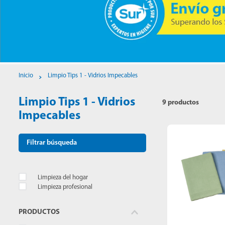
10
.
mopa
Limpio Tips 1 - Vidrios Impecables
Limpio Tips 1 - Vidrios
9
productos
Impecables
Filtrar búsqueda
Limpieza del hogar
Limpieza profesional