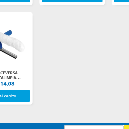
ICEVERSA
TALIMPIA
914
,
08
l carrito