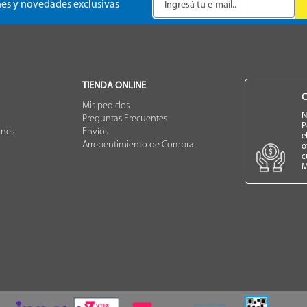
es y novedades exclusivas
TIENDA ONLINE
C
Mis pedidos
N
Preguntas Frecuentes
P
ones
Envíos
e
Arrepentimiento de Compra
o
c
M