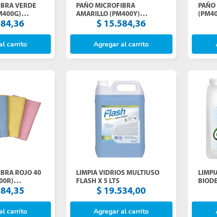
IBRA VERDE
PAÑO MICROFIBRA
PAÑO
PM400G)
AMARILLO (PM400Y)
(PM40
04)
ITALIMPIA (4005)
584
,
36
$
15
.
584
,
36
l carrito
Agregar al carrito
BRA ROJO 40
LIMPIA VIDRIOS MULTIUSO
LIMPI
00R)
FLASH X 5 LTS
BIODE
03)
584
,
35
$
19
.
534
,
00
l carrito
Agregar al carrito