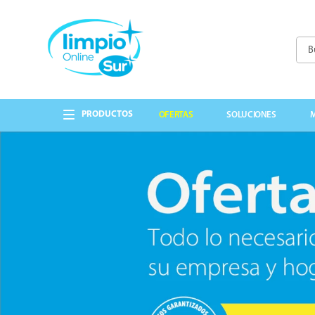
Busc
TÉRMINOS MÁS 
1
.
papel higienico
OFERTAS
SOLUCIONES
2
.
lavandina
3
.
detergente
4
.
cepillo
5
.
guantes
6
.
cabo
7
.
bolsas
8
.
elite
9
.
jabon liquido