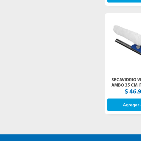
SECAVIDRIO V
AMBO 35 CM I
(9055)
$
46
.
Agregar a